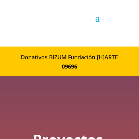
Donativos BIZUM Fundación [H]ARTE
09696