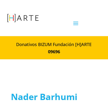
Donativos BIZUM Fundación [H]ARTE
09696
Nader Barhumi