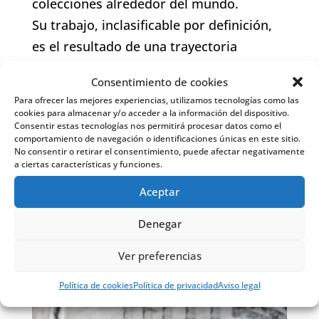
Su obra se encuentra en diferentes
colecciones alrededor del mundo.
Su trabajo, inclasificable por definición,
Consentimiento de cookies
es el resultado de una trayectoria
Para ofrecer las mejores experiencias, utilizamos tecnologías como las
Apúntate a nuestra newsletter para estar
personal y artística en la que lo
cookies para almacenar y/o acceder a la información del dispositivo.
informado de nuestras noticias y
Consentir estas tecnologías nos permitirá procesar datos como el
novedades, así como de nuevas
pulsional, la investigación y el
comportamiento de navegación o identificaciones únicas en este sitio.
exposiciones y actividades de la Fundación
descubrimiento son parte fundamental
No consentir o retirar el consentimiento, puede afectar negativamente
[H]ARTE.
a ciertas características y funciones.
Aceptar
Playlist de la expo
Denegar
Ver preferencias
Política de cookies
Política de privacidad
Aviso legal

Website del artista