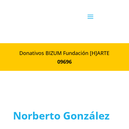
Donativos BIZUM Fundación [H]ARTE
09696
Norberto González