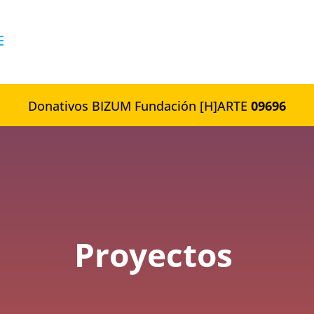
Donativos BIZUM Fundación [H]ARTE
09696
Proyectos