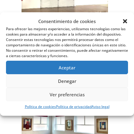
Consentimiento de cookies
Apúntate a nuestra newsletter para
Para ofrecer las mejores experiencias, utilizamos tecnologías como las
estar informado de nuestras noticias y
cookies para almacenar y/o acceder a la información del dispositivo.
novedades, así como de nuevas
Consentir estas tecnologías nos permitirá procesar datos como el
comportamiento de navegación o identificaciones únicas en este sitio.
exposiciones y actividades de la
No consentir o retirar el consentimiento, puede afectar negativamente
Fundación [H]ARTE.
a ciertas características y funciones.
Aceptar
Denegar
Ver preferencias
Política de cookies
Política de privacidad
Aviso legal