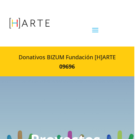
Donativos BIZUM Fundación [H]ARTE
09696