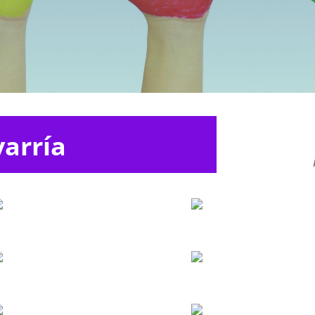
púntate a nuestra newsletter
arría
Apúntate a nuestra newsletter para estar informado de
nuestras noticias y novedades, así como de nuevas
m
exposiciones y actividades de la Fundación [H]ARTE.