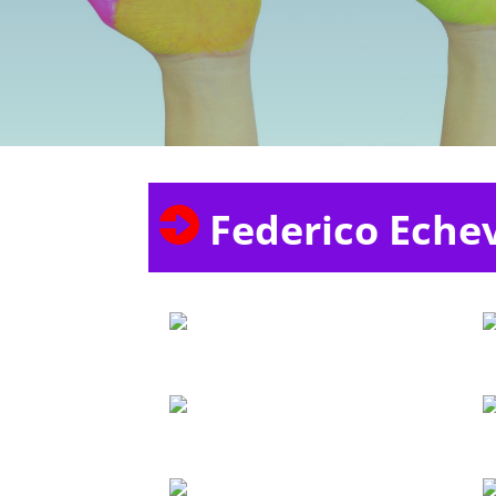
A
Federico Echev