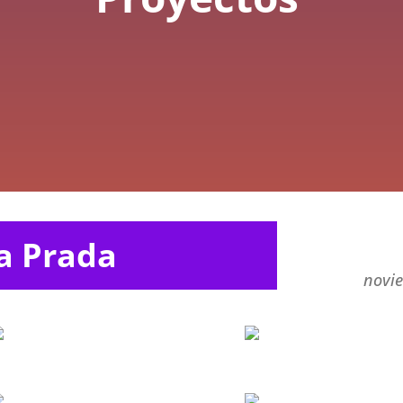
Apúntate a nuestra newsletter para estar informado de
nuestras noticias y novedades, así como de nuevas
exposiciones y actividades de la Fundación [H]ARTE.
a Prada
novie