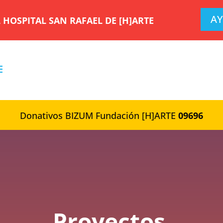
AY
HOSPITAL SAN RAFAEL DE [H]ARTE
Donativos BIZUM Fundación [H]ARTE
09696
Proyectos