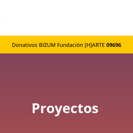
Donativos BIZUM Fundación [H]ARTE
09696
Proyectos